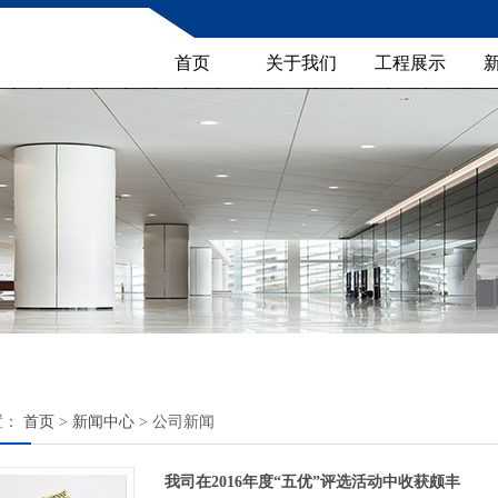
首页
关于我们
工程展示
置：
首页
>
新闻中心
> 公司新闻
我司在2016年度“五优”评选活动中收获颇丰