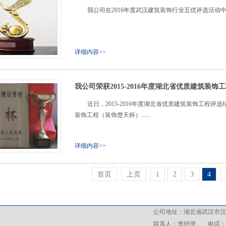
我公司在2016年度武汉建筑装饰行业五优评选活
详细内容>>
我公司荣获2015-2016年度湖北省优质建筑装
近日，2015-2016年度湖北省优质建筑装饰工程评
装饰工程（装饰楚天杯）......
详细内容>>
首页
上页
1
2
3
4
公司地址：湖北省武汉市汉
联系人：李经理 电话：027-8