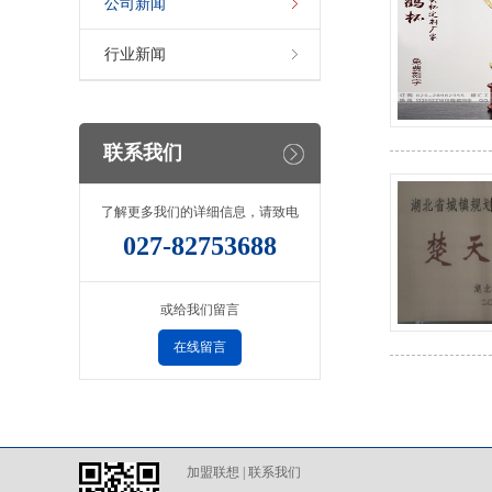
公司新闻
行业新闻
联系我们
了解更多我们的详细信息，请致电
027-82753688
或给我们留言
在线留言
加盟联想
|
联系我们